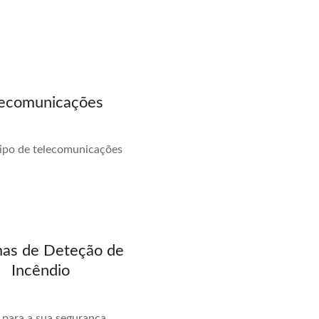
lecomunicações
tipo de telecomunicações
mas de Deteção de
Incêndio
 para a sua segurança