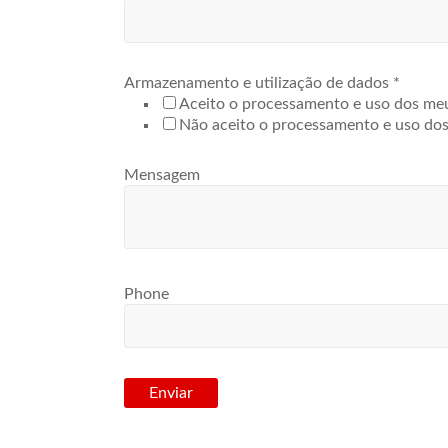
melhor forma
possível
durante a sua
visita,
Armazenamento e utilização de dados
*
precisamos de
Aceito o processamento e uso dos me
cookies. Se
Não aceito o processamento e uso do
recusar esses
cookies,
algumas
Mensagem
funcionalidades
do site ficarão
indisponíveis.
Marketing
Phone
Ao compartilhar
os seus
interesses e
comportamento
enquanto visita
Enviar
o nosso site,
aumenta a
probabilidade