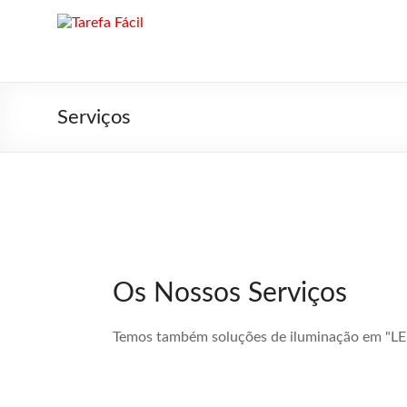
Skip
to
Tarefa
×
content
Fácil
Instalações
Serviços
elétricas
Os Nossos Serviços
Temos também soluções de iluminação em "L