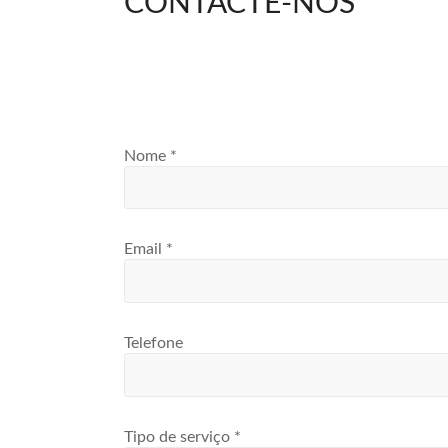
CONTACTE-NOS
opcionais. Eles
são
necessários
para o bom
funcionamento
do site.
Nome
*
Estatísticas
Para que
possamos
melhorar a
funcionalidade
Email
*
e a estrutura
do site, com
base em como
ele é utilizado.
Telefone
Experiência
Para que o
nosso site
Tipo de serviço
*
funcione da